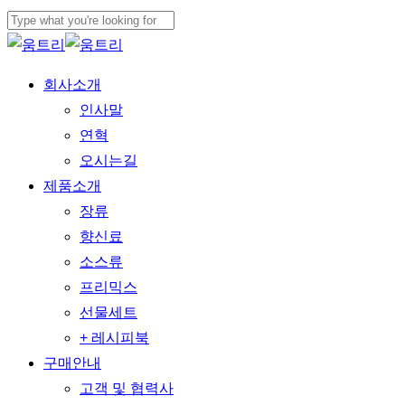
본문으로
메뉴
건너뛰기
검색
닫기
닫기
메뉴
회사소개
인사말
연혁
오시는길
제품소개
장류
향신료
소스류
프리믹스
선물세트
+ 레시피북
구매안내
고객 및 협력사