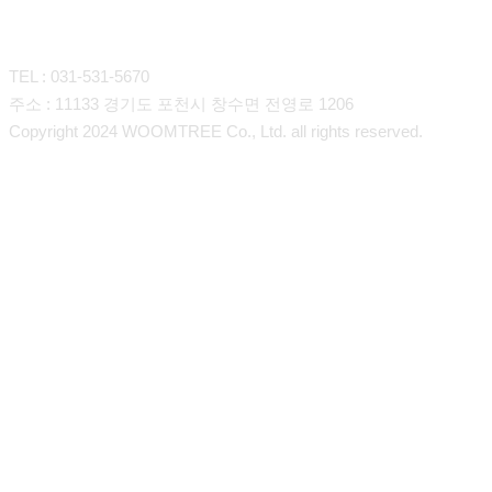
CONTACT
TEL : 031-531-5670
주소 : 11133 경기도 포천시 창수면 전영로 1206
Copyright 2024 WOOMTREE Co., Ltd. all rights reserved.
회사소개
인사말
제품소개
연혁
장류
구매안내
오시는길
향신료
고객 및 협력사
Overseas Export
소스류
온라인스토어