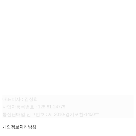
(주)움트리
대표이사 : 김상희
사업자등록번호 : 128-81-24779
통신판매업 신고번호 : 제 2010-경기포천-1490호
개인정보처리방침