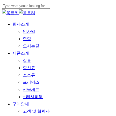
본문으로
건너뛰기
검색
닫기
메뉴
회사소개
인사말
연혁
오시는길
제품소개
장류
향신료
소스류
프리믹스
선물세트
+ 레시피북
구매안내
고객 및 협력사