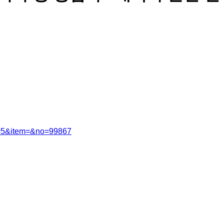
ry=5&item=&no=99867