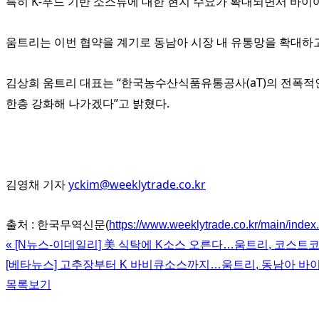
특히 K-푸드 기반 소스류에 대한 현지 수요가 확대되면서 바
움트리는 이번 협약을 계기로 동남아 시장 내 유통망을 확대하고,
김상희 움트리 대표는 “한국농수산식품유통공사(aT)의 전폭적인
한층 강화해 나가겠다”고 밝혔다.
김영채 기자
yckim@weeklytrade.co.kr
출처 : 한국무역신문(
https://www.weeklytrade.co.kr/main/index
«
[N뉴스-이데일리] 美 식탁에 K소스 오른다…움트리, 코스트코
[베타뉴스] 고추장부터 K 바비큐소스까지…움트리, 동남아 바
목록보기