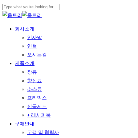
본문으로
건너뛰기
검색
닫기
메뉴
회사소개
인사말
연혁
오시는길
제품소개
장류
향신료
소스류
프리믹스
선물세트
+ 레시피북
구매안내
고객 및 협력사