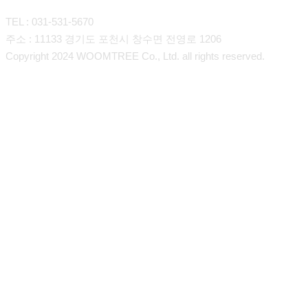
TEL : 031-531-5670
주소 : 11133 경기도 포천시 창수면 전영로 1206
Copyright 2024 WOOMTREE Co., Ltd. all rights reserved.
회사소개
인사말
제품소개
연혁
장류
구매안내
오시는길
향신료
고객 및 협력사
Overseas Export
소스류
온라인스토어
프리믹스
About Us
고객지원
선물세트