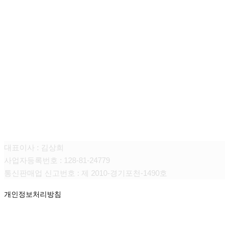
(주)움트리
대표이사 : 김상희
사업자등록번호 : 128-81-24779
통신판매업 신고번호 : 제 2010-경기포천-1490호
개인정보처리방침
CONTACT