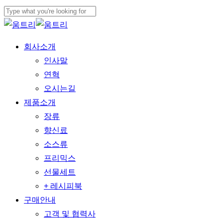
본문으로
메뉴
건너뛰기
검색
닫기
닫기
메뉴
회사소개
인사말
연혁
오시는길
제품소개
장류
향신료
소스류
프리믹스
선물세트
+ 레시피북
구매안내
고객 및 협력사