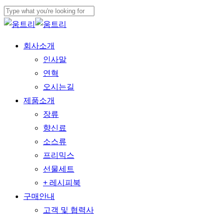
본문으로
건너뛰기
검색
닫기
메뉴
회사소개
인사말
연혁
오시는길
제품소개
장류
향신료
소스류
프리믹스
선물세트
+ 레시피북
구매안내
고객 및 협력사