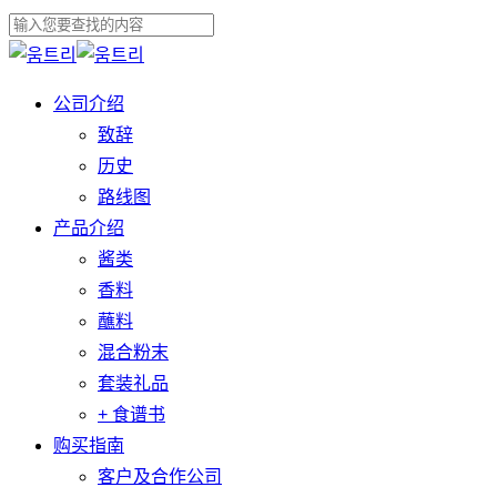
跳
至
关
主
闭
菜
公司介绍
要
搜
单
致辞
内
索
历史
容
路线图
产品介绍
酱类
香料
蘸料
混合粉末
套装礼品
+ 食谱书
购买指南
客户及合作公司