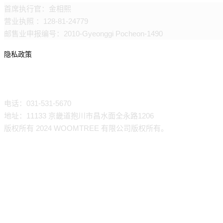
首席执行官：金相熙
营业执照 ：128-81-24779
邮售业申报编号：2010-Gyeonggi Pocheon-1490
隐私政策
联络处
电话：031-531-5670
地址：11133 京畿道抱川市昌水面全永路1206
版权所有 2024 WOOMTREE 有限公司版权所有。
关
公司介绍
闭
致辞
菜
历史