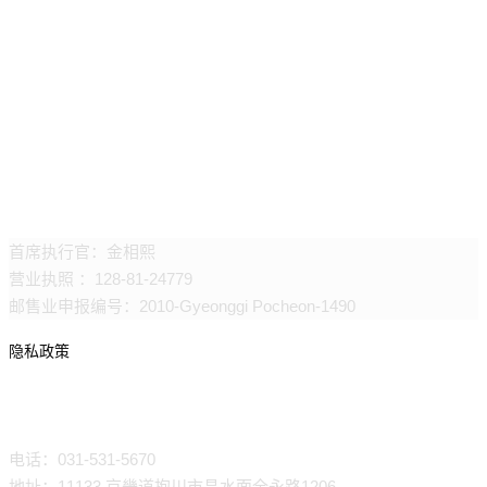
万土里
首席执行官：金相熙
营业执照 ：128-81-24779
邮售业申报编号：2010-Gyeonggi Pocheon-1490
隐私政策
联络处
电话：031-531-5670
地址：11133 京畿道抱川市昌水面全永路1206