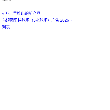
«
万土里推出的新产品
乌姆图里棒球场（5座球场）广告 2026
»
列表