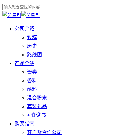
跳
关
至
关
闭
主
闭
菜
公司介绍
菜
要
搜
单
致辞
单
内
索
历史
容
路线图
产品介绍
酱类
香料
蘸料
混合粉末
套装礼品
+ 食谱书
购买指南
客户及合作公司