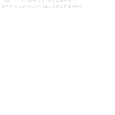
版权所有 2024 WOOMTREE 有限公司版权所有。
公司介绍
致辞
产品介绍
历史
酱类
购买指南
路线图
香料
客户及合作公司
海外出口
蘸料
网上商店
混合粉末
关于我们
客户支持
套装礼品
产品目录
+ 食谱书
公告
展览交易会