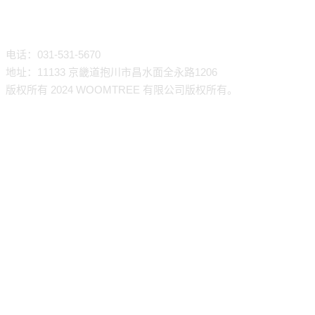
联络处
电话：031-531-5670
地址：11133 京畿道抱川市昌水面全永路1206
版权所有 2024 WOOMTREE 有限公司版权所有。
公司介绍
致辞
产品介绍
历史
酱类
购买指南
路线图
香料
客户及合作公司
海外出口
蘸料