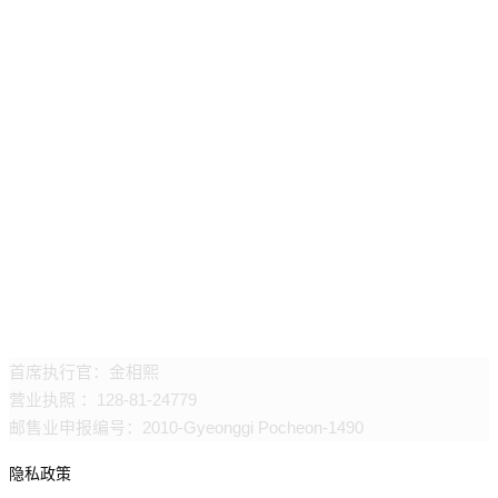
万土里
首席执行官：金相熙
营业执照 ：128-81-24779
邮售业申报编号：2010-Gyeonggi Pocheon-1490
隐私政策