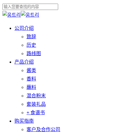
跳
关
至
关
闭
主
闭
菜
公司介绍
菜
要
搜
单
致辞
单
内
索
历史
容
路线图
产品介绍
酱类
香料
蘸料
混合粉末
套装礼品
+ 食谱书
购买指南
客户及合作公司