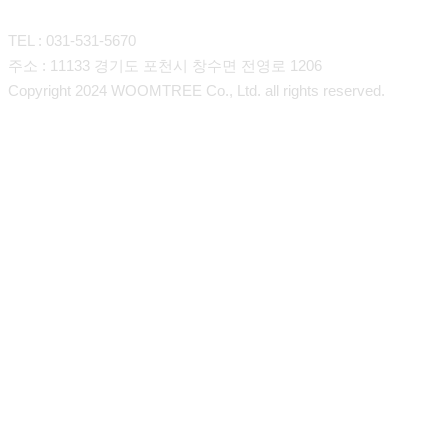
TEL : 031-531-5670
주소 : 11133 경기도 포천시 창수면 전영로 1206
Copyright 2024 WOOMTREE Co., Ltd. all rights reserved.
회사소개
인사말
제품소개
연혁
장류
구매안내
오시는길
향신료
고객 및 협력사
Overseas Export
소스류
온라인스토어
프리믹스
About Us