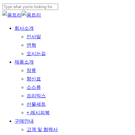
본문으로
메뉴
건너뛰기
검색
닫기
닫기
메뉴
회사소개
인사말
연혁
오시는길
제품소개
장류
향신료
소스류
프리믹스
선물세트
+ 레시피북
구매안내
고객 및 협력사