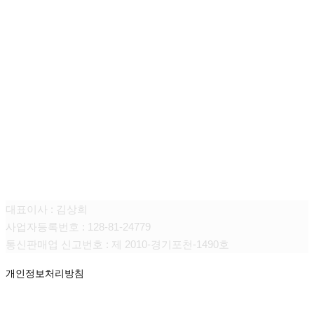
(주)움트리
대표이사 : 김상희
사업자등록번호 : 128-81-24779
통신판매업 신고번호 : 제 2010-경기포천-1490호
개인정보처리방침
CONTACT