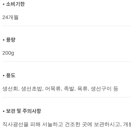
• 소비기한
24개월
• 용량
200g
• 용도
생선회, 생선초밥, 어묵류, 족발, 육류, 생선구이 등
• 보관 및 주의사항
직사광선을 피해 서늘하고 건조한 곳에 보관하시고, 개