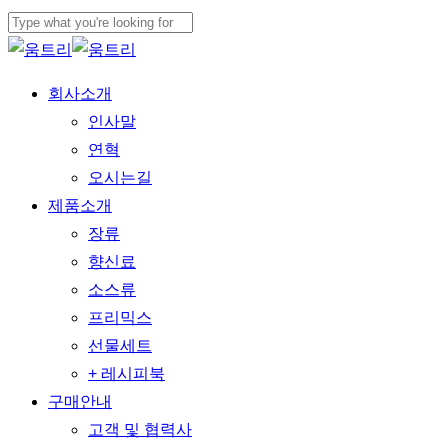
본문으로
건너뛰기
검색
닫기
메뉴
회사소개
인사말
연혁
오시는길
제품소개
장류
향신료
소스류
프리믹스
선물세트
+ 레시피북
구매안내
고객 및 협력사