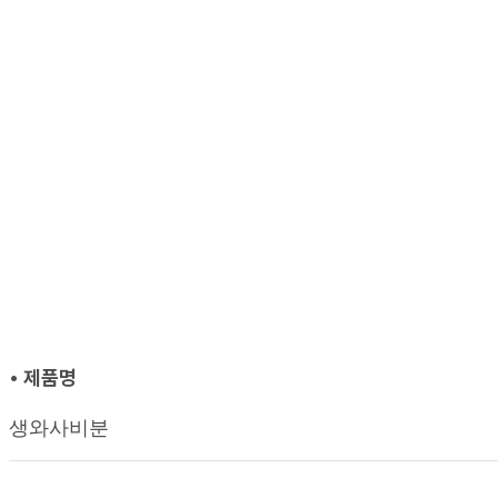
• 제품명
생와사비분